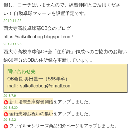
但し、コーチはいませんので、練習仲間とご活用くださ
い！
自動卓球マシーンを設置予定です。
2019.11.25
西大寺高校卓球部OB会のブログ
https://saikottcobog.blogspot.com/
2019.11.25
西大寺高校卓球部OB会「住所録」作成へのご協力のお願い
約60年分のOBの住所録を更新しています。
問い合わせ先
OB会長 奥田量一（S55年卒）
mail：saikottcobog@gmail.com
2018.7.9
新工場兼倉庫稼働開始
をアップしました。
2018.5.30
金婚夫婦お祝いの集い
をアップしました。
2018.2.21
ファイル★シリーズ
商品紹介ページをアップしました。