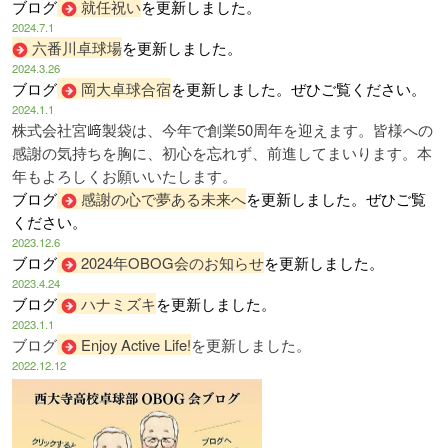
ブログ
就任祝い
を更新しました。
2024.7.1
六番川卓球場
を更新しました。
2024.3.26
ブログ
岡大卓球合宿
を更新しました。ぜひご覧ください。
2024.1.1
株式会社宮﨑製袋は、今年で創業50周年を迎えます。
皆様への
感謝の気持ちを胸に、初心を忘れず、前進してまいります。
本
年もよろしくお願いいたします。
ブログ
感謝の心で夢ある未来へ
を更新しました。ぜひご覧
ください。
2023.12.6
ブログ
2024年OBOG会のお知らせ
を更新しました。
2023.4.24
ブログ
ハナミズキ
を更新しました。
2023.1.1
ブログ
Enjoy Active Life!
を更新しました。
2022.12.12